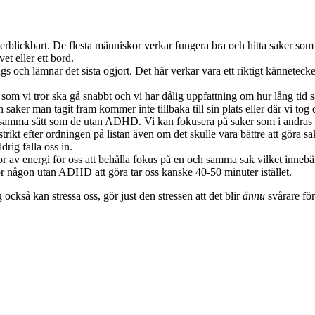
erblickbart. De flesta människor verkar fungera bra och hitta saker som ä
et eller ett bord.
gs och lämnar det sista ogjort. Det här verkar vara ett riktigt kännetec
om vi tror ska gå snabbt och vi har dålig uppfattning om hur lång tid sak
saker man tagit fram kommer inte tillbaka till sin plats eller där vi tog
 på samma sätt som de utan ADHD. Vi kan fokusera på saker som i andras ögo
 strikt efter ordningen på listan även om det skulle vara bättre att göra
drig falla oss in.
sor av energi för oss att behålla fokus på en och samma sak vilket innebä
för någon utan ADHD att göra tar oss kanske 40-50 minuter istället.
ckså kan stressa oss, gör just den stressen att det blir
ännu
svårare för