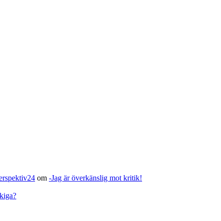
Perspektiv24
om
-Jag är överkänslig mot kritik!
kiga?