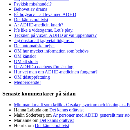
Psykisk misshandel?
Behovet av drama
På högvarv – att leva med ADHD
Det känns orättvist
Är ADHD-medicin knark?
It´s like a videogame. Let´s play.
Tecknen på vuxen-ADHD är väl uppenbara?
Jag önskar att jag vetat tidgare…
Det automatiska nej:et
OM hur mycket information som behövs
OM känslor
OM att stötta
Ur ADHD-coachens föreläsning
Hur vet man om ADHD-medicinen fungerar?
OM tidsuppfattning
Medberoende?
Senaste kommentarer på sidan
Min man tar allt som kritik - Orsaker, symtom och lösningar - 
Hanna Labuda
om
Det känns orättvist
Malin Söderberg
om
Är personer med ADHD generellt mer stö
Marianne
om
Det känns orättvist
Henrik
om
Det känns orättvist