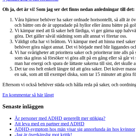
Oh ja, det är vi! Som jag ser det finns nedan anledningar till det:
Våra hjärnor behöver ha saker ordnade horisontellt, så allt är öv
och bättre om de är uppradade på hyllor eller ännu bättre på golv
Vi kämpar med att få saker helt färdiga, vi ger gärna upp halvvä
göra. Det gäller såväl städning som allt annat vi företar oss.
Väldigt ofta har vi bråttom. Vi kämpar med att hinna med saker s
behöver göra något annat. Det vi började med blir liggandes och 
Vi har svårigheter att prioritera saker och prioriterar inte alls
som ska göras så försöker vi göra allt på en gång eller så går vi
man har energi och spara de lättaste sakerna till sist, det skulle al
Det tar oss helt enkelt längre tid att göra saker. Det kräver mas
en sak, som att till exempel diska, som tar 15 minuter att göra 
Eftersom vi också behöver städa och hålla reda på saker, och oordning o
En kommentar så här långt
Senaste inläggen
Är personer med ADHD generellt mer stökiga?
Att leva med en partner med ADHD
ADHD-symptom hos män visar sig annorlunda än hos kvinnor
-Jag är överkänslig mot kritik!