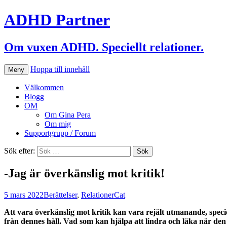
ADHD Partner
Om vuxen ADHD. Speciellt relationer.
Hoppa till innehåll
Meny
Välkommen
Blogg
OM
Om Gina Pera
Om mig
Supportgrupp / Forum
Sök efter:
-Jag är överkänslig mot kritik!
5 mars 2022
Berättelser
,
Relationer
Cat
Att vara överkänslig mot kritik kan vara rejält utmanande, speci
från dennes håll. Vad som kan hjälpa att lindra och läka när de