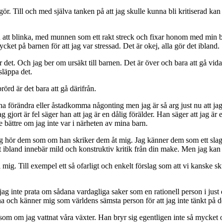
gör. Till och med själva tanken på att jag skulle kunna bli kritiserad k
an att blinka, med munnen som ett rakt streck och fixar honom med min b
cket på barnen för att jag var stressad. Det är okej, alla gör det ibland.
 det. Och jag ber om ursäkt till barnen. Det är över och bara att gå vid
släppa det.
rörd är det bara att gå därifrån.
unna förändra eller åstadkomma någonting men jag är så arg just nu att j
 gjort är fel säger han att jag är en dålig förälder. Han säger att jag ä
re bättre om jag inte var i närheten av mina barn.
ag hör dem som om han skriker dem åt mig. Jag känner dem som ett slag 
t ibland innebär mild och konstruktiv kritik från din make. Men jag kan 
g. Till exempel ett så ofarligt och enkelt förslag som att vi kanske skul
 jag
inte prata om sådana vardagliga saker som en rationell person i just
na och känner mig som världens sämsta person för att jag inte tänkt på de
t som om jag vattnat våra växter. Han bryr sig egentligen inte så mycke