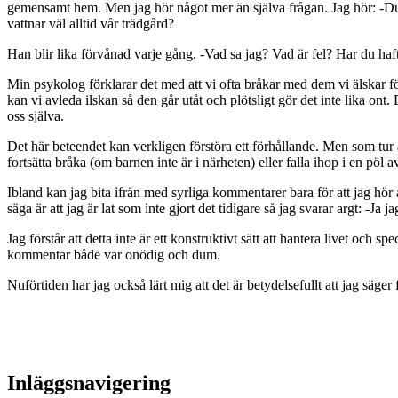
gemensamt hem. Men jag hör något mer än själva frågan.
Jag hör: -Du
vattnar väl alltid vår trädgård?
Han blir lika förvånad varje gång. -Vad sa jag? Vad är fel? Har du haft
Min psykolog förklarar det med att vi ofta bråkar med dem vi älskar för 
kan vi avleda ilskan så den går utåt och plötsligt gör det inte lika ont.
oss själva.
Det här beteendet kan verkligen förstöra ett förhållande. Men som tur ä
fortsätta bråka (om barnen inte är i närheten) eller falla ihop i en pöl av
Ibland kan jag bita ifrån med syrliga kommentarer bara för att jag hör
säga är att jag är lat som inte gjort det tidigare så jag svarar argt: -Ja
Jag förstår att detta inte är ett konstruktivt sätt att hantera livet och s
kommentar både var onödig och dum.
Nuförtiden har jag också lärt mig att det är betydelsefullt att jag säge
Inläggsnavigering