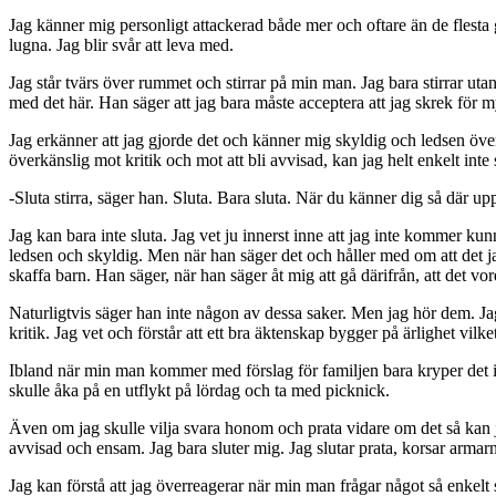
Jag känner mig personligt attackerad både mer och oftare än de flesta 
lugna. Jag blir svår att leva med.
Jag står tvärs över rummet och stirrar på min man. Jag bara stirrar ut
med det här. Han säger att jag bara måste acceptera att jag skrek för my
Jag erkänner att jag gjorde det och känner mig skyldig och ledsen över
överkänslig mot kritik och mot att bli avvisad, kan jag helt enkelt inte 
-Sluta stirra, säger han. Sluta. Bara sluta. När du känner dig så där upp
Jag kan bara inte sluta. Jag vet ju innerst inne att jag inte kommer k
ledsen och skyldig. Men när han säger det och håller med om att det jag
skaffa barn. Han säger, när han säger åt mig att gå därifrån, att det vo
Naturligtvis säger han inte någon av dessa saker. Men jag hör dem. J
kritik. Jag vet och förstår att e
tt bra äktenskap bygger på ärlighet vilke
Ibland när min man kommer med förslag för familjen bara kryper det i mi
skulle åka på en utflykt på lördag och ta med picknick.
Även om jag skulle vilja svara honom och prata vidare om det så kan
avvisad och ensam.
Jag bara sluter mig. Jag slutar prata, korsar armar
Jag kan förstå att jag överreagerar när min man frågar något så enkel