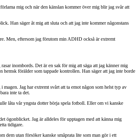
an förlama mig och när den känslan kommer över mig blir jag svår att
lick. Han säger åt mig att sluta och att jag inte kommer någonstans
are.
Men, eftersom jag förutom min ADHD också är extremt
ag rasar inombords.
Det är en sak för mig att säga att jag känner mig
r en hemsk förälder som tappade kontrollen. Han säger att jag inte borde
i magen. Jag har extremt svårt att ta emot någon som helst typ av
bara inte ta det.
le låta vår yngsta dotter börja spela fotboll. Eller om vi kanske
 det ögonblicket. Jag är alldeles för upptagen med att känna mig
tta tidigare.
t om dem utan försöker kanske småprata lite som man gör i ett