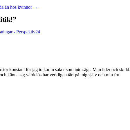
a än hos kvinnor
→
itik!
”
sningar - Perspektiv24
örstör konstant för jag tolkar in saker som inte sägs. Man lider och skul
 och känna sig värdelös har verkligen tärt på mig själv och min fru.