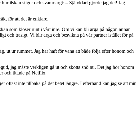
ur ilskan stiger och svarar argt: – Självklart gjorde jag det! Jag
k, för att det är enklare.
lskan som klöser runt i vårt inre. Om vi ​​kan bli arga på någon annan
gt och trasigt. Vi blir arga och besvikna på vår partner istället för på
äg, ut ur rummet. Jag har haft för vana att både följa efter honom och
regud, jag måste verkligen gå ut och skotta snö nu. Det jag hör honom
er och tittade på Netflix.
ger oftast inte tillbaka på det betet längre. I efterhand kan jag se att min