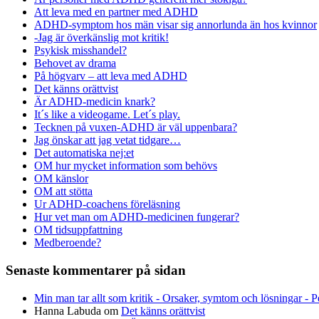
Att leva med en partner med ADHD
ADHD-symptom hos män visar sig annorlunda än hos kvinnor
-Jag är överkänslig mot kritik!
Psykisk misshandel?
Behovet av drama
På högvarv – att leva med ADHD
Det känns orättvist
Är ADHD-medicin knark?
It´s like a videogame. Let´s play.
Tecknen på vuxen-ADHD är väl uppenbara?
Jag önskar att jag vetat tidgare…
Det automatiska nej:et
OM hur mycket information som behövs
OM känslor
OM att stötta
Ur ADHD-coachens föreläsning
Hur vet man om ADHD-medicinen fungerar?
OM tidsuppfattning
Medberoende?
Senaste kommentarer på sidan
Min man tar allt som kritik - Orsaker, symtom och lösningar - 
Hanna Labuda
om
Det känns orättvist