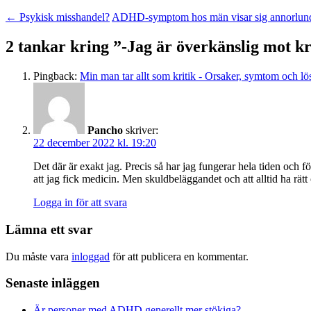
←
Psykisk misshandel?
ADHD-symptom hos män visar sig annorlund
2 tankar kring ”
-Jag är överkänslig mot kr
Pingback:
Min man tar allt som kritik - Orsaker, symtom och lö
Pancho
skriver:
22 december 2022 kl. 19:20
Det där är exakt jag. Precis så har jag fungerar hela tiden och f
att jag fick medicin. Men skuldbeläggandet och att alltid ha rätt
Logga in för att svara
Lämna ett svar
Du måste vara
inloggad
för att publicera en kommentar.
Senaste inläggen
Är personer med ADHD generellt mer stökiga?