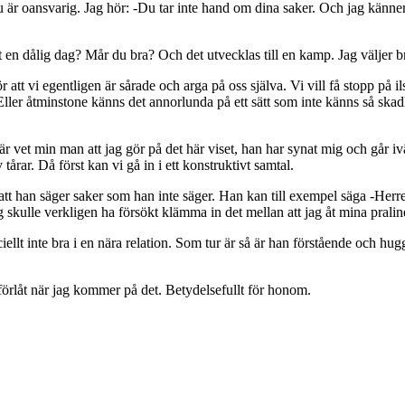
 är oansvarig. Jag hör: -Du tar inte hand om dina saker. Och jag känner h
 en dålig dag? Mår du bra? Och det utvecklas till en kamp. Jag väljer brå
att vi egentligen är sårade och arga på oss själva. Vi vill få stopp på i
 Eller åtminstone känns det annorlunda på ett sätt som inte känns så skadli
r vet min man att jag gör på det här viset, han har synat mig och går iv
 tårar. Då först kan vi gå in i ett konstruktivt samtal.
 att han säger saker som han inte säger. Han kan till exempel säga -Her
 jag skulle verkligen ha försökt klämma in det mellan att jag åt mina pralin
peciellt inte bra i en nära relation. Som tur är så är han förstående och hug
r förlåt när jag kommer på det. Betydelsefullt för honom.