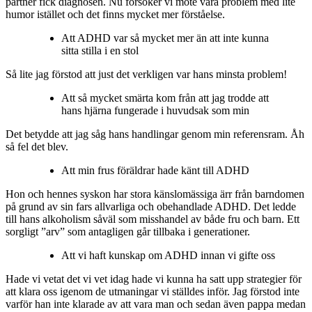
partner fick diagnosen. Nu försöker vi möte våra problem med lite
humor istället och det finns mycket mer förståelse.
Att ADHD var så mycket mer än att inte kunna
sitta stilla i en stol
Så lite jag förstod att just det verkligen var hans minsta problem!
Att så mycket smärta kom från att jag trodde att
hans hjärna fungerade i huvudsak som min
Det betydde att jag såg hans handlingar genom min referensram. Åh
så fel det blev.
Att min f
rus föräldrar hade känt till ADHD
Hon och hennes syskon har stora känslomässiga ärr från barndomen
på grund av sin fars allvarliga och obehandlade ADHD. Det ledde
till hans alkoholism såväl som misshandel av både fru och barn. Ett
sorgligt ”arv” som antagligen går tillbaka i generationer.
Att vi haft kunskap om ADHD innan vi gifte oss
Hade vi vetat det vi vet idag hade vi kunna ha satt upp strategier för
att klara oss igenom de utmaningar vi ställdes inför. Jag förstod inte
varför han inte klarade av att vara man och sedan även pappa medan