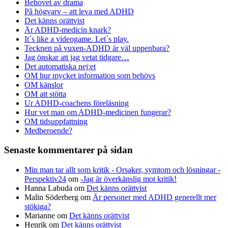
Behovet av drama
På högvarv – att leva med ADHD
Det känns orättvist
Är ADHD-medicin knark?
It´s like a videogame. Let´s play.
Tecknen på vuxen-ADHD är väl uppenbara?
Jag önskar att jag vetat tidgare…
Det automatiska nej:et
OM hur mycket information som behövs
OM känslor
OM att stötta
Ur ADHD-coachens föreläsning
Hur vet man om ADHD-medicinen fungerar?
OM tidsuppfattning
Medberoende?
Senaste kommentarer på sidan
Min man tar allt som kritik - Orsaker, symtom och lösningar -
Perspektiv24
om
-Jag är överkänslig mot kritik!
Hanna Labuda
om
Det känns orättvist
Malin Söderberg
om
Är personer med ADHD generellt mer
stökiga?
Marianne
om
Det känns orättvist
Henrik
om
Det känns orättvist