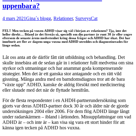
uppenbara?
4 mars 2021
Gina´s blogg
,
Relationer
,
Surveys
Cat
FEL!! Men tecken på vuxen-ADHD visar sig väl i början av relationen? Tja, inte det
heller direkt…
Ibland är det förstås så, speciellt om din partner är runt 30 år eller yngre
eftersom de senaste årens medvetenhet kring dessa frågor och ADHD har ökat. Det har
inneburit att fler
av dagens unga vuxna med ADHD utreddes och diagnostiserades för
länge sedan.
Låt oss anta att de därför fått rätt utbildning och behandling. Det
skulle innebära att de sedan går in i relationer fullt medvetna om sina
styrkor och utmaningar och har anammat goda kompenserande
strategier. Men det är ett ganska stor antagande och en rätt vild
gissning.
Många andra med
en barndomsdiagnos tror att de bara
”växte upp” ADHD, kanske de aldrig försökt med medicinering
eller slutade med det när de flyttade hemifrån.
För de flesta respondenter i en AHDH-partnerundersökning som
gjorts
var deras ADHD-partner dock 30 år och äldre när de gjorde
undersökningen 2004 eller 2006. För dem flög ADHD länge långt
under radarskärmen – ibland i årtionden.
Missuppfattningar om vad
ADHD är – och inte är – kan visa sig vara ett stort hinder för att
känna igen tecken på ADHD hos vuxna.