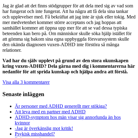
Jag är glad att det finns stödgrupper för att dela med sig av vad som
har fungerat och inte fungerat. Att ha några att få dela sina tankar
och upplevelser med. Få bekräftat att jag inte är sjuk eller tokig. Med
mer medvetenhet kommer större acceptans och jag hoppas att
samhället kommer att öppna upp mer för att se vad dessa typiska
beteenden kan bero på. Om människor skulle söka hjälp istället för
att gömma sig bakom sina egna uppbyggda försvarssystem skulle
den okända diagnosen vuxen-ADHD inte förstöra så många
relationer.
Vad har du själv upplevt på grund av den stora okunskapen
kring vuxen-ADHD? Dela gärna med dig i kommentarerna här
nedanför för att sprida kunskap och hjälpa andra att förstå.
Visa alla 3 kommentarer
Senaste inläggen
Är personer med ADHD generellt mer stökiga?
Att leva med en partner med ADHD
ADHD-symptom hos män visar sig annorlunda än hos
kvinnor
-Jag är överkänslig mot kritik!
Psykisk misshandel?