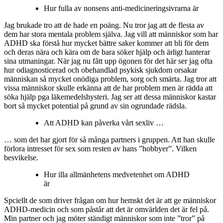
Hur fulla av nonsens anti-medicineringsivrarna är
Jag brukade tro att de hade en poäng. Nu tror jag att de flesta av
dem har stora mentala problem själva. Jag vill att människor som har
ADHD ska förstå hur mycket bättre saker kommer att bli för dem
och deras nära och kära om de bara söker hjälp och ärligt hanterar
sina utmaningar. När jag nu fått upp ögonen för det här ser jag ofta
hur odiagnosticerad och obehandlad psykisk sjukdom orsakar
människan så mycket onödiga problem, sorg och smärta. Jag tror att
vissa människor skulle erkänna att de har problem men är rädda att
söka hjälp pga läkemedelshysteri. Jag ser att dessa människor kastar
bort så mycket potential på grund av sin ogrundade rädsla.
Att ADHD kan påverka vårt sexliv …
… som det har gjort för så många partners i gruppen. Att han skulle
förlora intresset för sex som resten av hans ”hobbyer”. Vilken
besvikelse.
Hur illa allmänhetens medvetenhet om ADHD
är
Spciellt de som driver frågan om hur hemskt det är att ge människor
ADHD-medicin och som påstår att det är omvärlden det är fel på.
Min partner och jag möter ständigt människor som inte ”tror” på