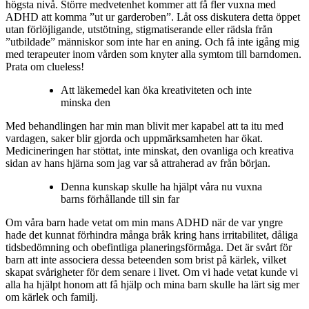
högsta nivå. Större medvetenhet kommer att få fler vuxna med
ADHD att komma ”ut ur garderoben”. Låt oss diskutera detta öppet
utan förlöjligande, utstötning, stigmatiserande eller rädsla från
”utbildade” människor som inte har en aning. Och få inte igång mig
med terapeuter inom vården som knyter alla symtom till barndomen.
Prata om clueless!
Att läkemedel kan öka kreativiteten och inte
minska den
Med behandlingen har min man blivit mer kapabel att ta itu med
vardagen, saker blir gjorda och uppmärksamheten har ökat.
Medicineringen har stöttat, inte minskat, den ovanliga och kreativa
sidan av hans hjärna som jag var så attraherad av från början.
Denna kunskap skulle ha hjälpt våra nu vuxna
barns förhållande till sin far
Om våra barn hade vetat om min mans ADHD när de var yngre
hade det kunnat förhindra många bråk kring hans irritabilitet, dåliga
tidsbedömning och obefintliga planeringsförmåga. Det är svårt för
barn att inte associera dessa beteenden som brist på kärlek, vilket
skapat svårigheter för dem senare i livet. Om vi ​​hade vetat kunde vi
alla ha hjälpt honom att få hjälp och mina barn skulle ha lärt sig mer
om kärlek och familj.