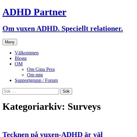
ADHD Partner
Om vuxen ADHD. Speciellt relationer.
Hoppa
Meny
till
innehåll
Välkommen
Blogg
OM
Om Gina Pera
Om mig
Supportgrupp / Forum
Sök
efter:
Kategoriarkiv: Surveys
Tecknen på vuxen-ADHD är väl