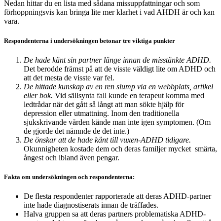
Nedan hittar du en lista med sådana missuppfattningar och som
förhoppningsvis kan bringa lite mer klarhet i vad AHDH är och kan
vara.
Respondenterna i undersökningen betonar tre viktiga punkter
De hade känt sin partner länge innan de misstänkte ADHD.
Det berodde främst på att de visste väldigt lite om ADHD och
att det mesta de visste var fel.
De hittade kunskap av en ren slump via en webbplats, artikel
eller bok.
Vid sällsynta fall kunde en terapeut komma med
ledtrådar när det gått så långt att man sökte hjälp för
depression eller utmattning. Inom den traditionella
sjukskrivande vården kände man inte igen symptomen. (Om
de gjorde det nämnde de det inte.)
De önskar att de hade känt till vuxen-ADHD tidigare.
Okunnigheten kostade dem och deras familjer mycket smärta,
ångest och ibland även pengar.
Fakta om undersökningen och respondenterna:
De flesta respondenter rapporterade att deras ADHD-partner
inte hade diagnostiserats innan de träffades.
Halva gruppen sa att deras partners problematiska ADHD-