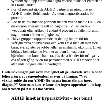
symtom dykt upp efter bara några veckor, månader eller ett år
in i förhållandet.
För 72 procent gjorde ADHD-partnern en utredning av
ADHD under förhållandet. Av dem diagnostiserades 90
procent.
I de flesta fall inledde partnern till den vuxna med ADHD en
diskussion efter att ha sett en något på TV, läst en bok,
webbplats eller artikel. (I endast 4 procent av fallen föreslog
någon inom vården möjligheten.)
Halva gruppen rapporterade att det tog längre tid för
svårigheterna att utvecklas och kom i takt med att man fick
barn, svårigheter på jobbet eller en ansträngd ekonomi. Livet
började helt enkelt kräva mer av dem än vad deras
hjärnfunktion kunde hantera. (Ja, detta händer för många av
oss någon gång. Men för personer med ADHD tenderar det
att hända tidigare eller allvarligare.)
Undersökningen gav även möjlighet att ge utökade svar. Nedan
följer några av respondenternas svar på frågan: ”Vad
visste/trodde du om ADHD för vuxna innan din partners
diagnos?” Som man kan se fanns det ingen uppenbar kunskap
om tecknen på ADHD hos vuxna.
ADHD innebär hyperaktivitet – hos barn!