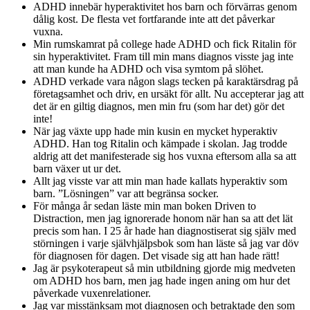
ADHD innebär hyperaktivitet hos barn och förvärras genom
dålig kost. De flesta vet fortfarande inte att det påverkar
vuxna.
Min rumskamrat på college hade ADHD och fick Ritalin för
sin hyperaktivitet. Fram till min mans diagnos visste jag inte
att man kunde ha ADHD och visa symtom på slöhet.
ADHD verkade vara någon slags tecken på karaktärsdrag på
företagsamhet och driv, en ursäkt för allt. Nu accepterar jag att
det är en giltig diagnos, men min fru (som har det) gör det
inte!
När jag växte upp hade min kusin en mycket hyperaktiv
ADHD. Han tog Ritalin och kämpade i skolan. Jag trodde
aldrig att det manifesterade sig hos vuxna eftersom alla sa att
barn växer ut ur det.
Allt jag visste var att min man hade kallats hyperaktiv som
barn. ”Lösningen” var att begränsa socker.
För många år sedan läste min man boken Driven to
Distraction, men jag ignorerade honom när han sa att det lät
precis som han. I 25 år hade han diagnostiserat sig själv med
störningen i varje självhjälpsbok som han läste så jag var döv
för diagnosen för dagen. Det visade sig att han hade rätt!
Jag är psykoterapeut så min utbildning gjorde mig medveten
om ADHD hos barn, men jag hade ingen aning om hur det
påverkade vuxenrelationer.
Jag var misstänksam mot diagnosen och betraktade den som