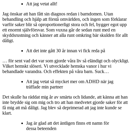
Att jag vetat allt!
Jag önskar att han fått sin diagnos redan i barndomen. Utan
behandling och hjälp att förstå omvärlden, och ingen som förklarar
varför saker blir så oproportionerligt stora och fel, bygger egot upp
ett enormt självförsvar. Som vuxna går de sedan runt med en
skyddsrustning och känner att alla runt omkring bär skulden för allt
dåligt.
Att det inte gått 30 år innan vi fick reda på
… för sent vad det var som gjorde våra liv så eländigt och olyckligt.
Vilket hemskt slöseri. Vi utvecklade hemska vanor i hur vi
behandlade varandra. Och effekten på våra barn. Suck…
Att jag vetat så
mycket mer om ADHD när jag
träffade min partner
Det skulle ha räddat mig år av smärta och lidande, att känna att han
inte brydde sig om mig och tro att han medvetet gjorde saker för att
få mig att må dåligt. Jag blev så deprimerad att jag inte kunde se
klart.
Jag är glad att det äntligen finns ett namn för
dessa beteenden