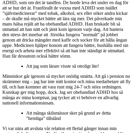
ADHD, som om det är tandfen. De borde leva det under en dag för
att se hur det är. Franförallt de vuxna med ADHD som istället
”självmedicinerar” med tobak, alkohol, sex eller söker andra kickar
– de skulle må mycket bättre att lära sig mer. Det påverkade min
mans hälsa rejält att ha obehandlad ADHD. Han brukade bli så
utmattad att han nätt och jämt kom igenom varje dag. Att hantera
den stress det innebar att försöka fungera ”normalt” på jobbet
genom att dricka mängder med kaffe och socker för att hålla ångan
uppe. Medicinen hjälper honom att fungera bättre, hushålla med sin
energi och arbeta mer effektivt så att han inte ständigt är utmattad.
Han får dessutom också bättre sömn.
Att jag som lärare visste så otroligt lite!
Människor går igenom så mycket onödig smärta. Att gå i pension nu
skrämmer mig – jag har inte mitt kontor och mina medarbetare att fly
till, och han kommer att vara runt mig 24-7 och störa ordningen.
Kunskap ger mig hopp, dock. Jag ser obehandlad ADHD hos så
många av mina kompisar, jag tycker att vi behöver en allvarlig
nationell informationsinsats.
Att många skilsmässor sker på grund av detta
”hemliga” tillstånd
Vi var nära att avsluta vår relation ett flertal gånger innan min