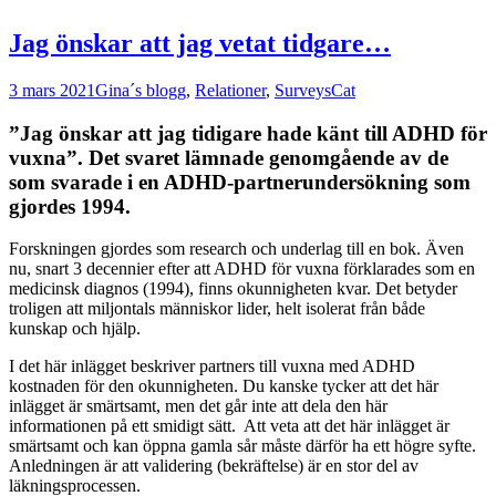
Jag önskar att jag vetat tidgare…
3 mars 2021
Gina´s blogg
,
Relationer
,
Surveys
Cat
”Jag önskar att jag tidigare hade känt till ADHD för
vuxna”. D
et svaret lämnade genomgående av de
som svarade i en ADHD-partnerundersökning som
gjordes 1994.
Forskningen gjordes som research och underlag till en bok. Även
nu, snart 3 decennier efter att ADHD för vuxna förklarades som en
medicinsk diagnos (1994), finns okunnigheten kvar.
Det betyder
troligen att miljontals människor lider, helt isolerat från både
kunskap och hjälp.
I det här inlägget beskriver partners till vuxna med ADHD
kostnaden för den okunnigheten. Du kanske tycker att det här
inlägget är smärtsamt, men det går inte att dela den här
informationen på ett smidigt sätt. Att veta att det här inlägget är
smärtsamt och kan öppna gamla sår måste därför ha ett högre syfte.
Anledningen är att validering (bekräftelse) är en stor del av
läkningsprocessen.