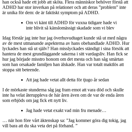
han också hade ett jobb att sköta. Flera människor behöver förstå att
ADHD har stor inverkan på relationer och att deras ”problem” inte
är unika för dem: de är faktiskt symptom på ADHD.
Om vi känt till ADHD för vuxna tidigare hade vi
inte blivit så känslomässigt skadade som vi blev
Idag förstår jag inte hur jag
överhuvudtaget kunde stå ut med några
av de mest utmanande aspekterna av hans obehandlade ADHD. Hur
lyckades han stå ut själv? Han misslyckades ständigt i sina försök att
hantera de mest grundläggande sakerna i sitt vardagsliv. Han fick se
hur jag började misstro honom om det mesta och han såg smärtan
som han orsakade familjen han älskade. Han var totalt maktlös att
stoppa sitt beteende.
Att j
ag hade vetat allt detta för tjugo år sedan
I de mörkaste stunderna
såg jag fram emot att vara död och skulle
inte ha velat återuppleva de här åren även om de var de enda åren
som erbjöds om jag fick ett nytt liv.
Jag hade vetat exakt vad min fru menade…
… när hon före vårt äktenskap sa: ”Jag kommer göra dig tokig, jag
vill bara att du ska veta det på förhand. ”