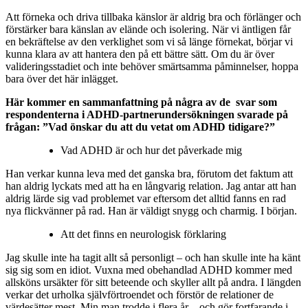
Att förneka och driva tillbaka känslor är aldrig bra och förlänger och
förstärker bara känslan av elände och isolering. När vi äntligen får
en bekräftelse av den verklighet som vi så länge förnekat, börjar vi
kunna klara av att hantera den på ett bättre sätt. Om du är över
valideringsstadiet och inte behöver smärtsamma påminnelser, hoppa
bara över det här inlägget.
Här kommer en sammanfattning på några av de svar som
respondenterna i ADHD-partnerundersökningen svarade på
frågan: ”Vad önskar du att du vetat om ADHD tidigare?”
Vad ADHD är och hur det påverkade mig
Han verkar kunna leva med det ganska bra, förutom det faktum att
han aldrig lyckats med att ha en långvarig relation. Jag antar att han
aldrig lärde sig vad problemet var eftersom det alltid fanns en rad
nya flickvänner på rad. Han är väldigt snygg och charmig. I början.
Att det finns en neurologisk förklaring
Jag skulle inte ha tagit allt så personligt – och han skulle inte ha känt
sig sig som en idiot. Vuxna med obehandlad ADHD kommer med
allsköns ursäkter för sitt beteende och skyller allt på andra. I längden
verkar det urholka självförtroendet och förstör de relationer de
värdesätter mest. Min man trodde i flera år – och gör fortfarande i