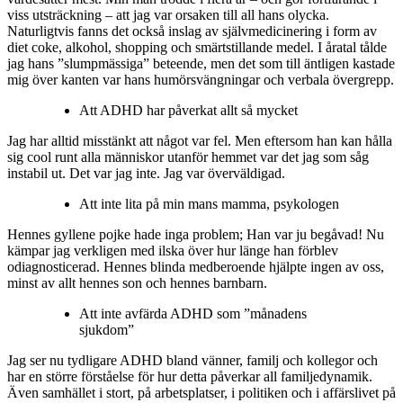
viss utsträckning – att jag var orsaken till all hans olycka.
Naturligtvis fanns det också inslag av självmedicinering i form av
diet coke, alkohol, shopping och smärtstillande medel. I åratal tålde
jag hans ”slumpmässiga” beteende, men det som till äntligen kastade
mig över kanten var hans humörsvängningar och verbala övergrepp.
Att ADHD har påverkat allt så mycket
Jag har alltid misstänkt att något var fel. Men eftersom han kan hålla
sig cool runt alla människor utanför hemmet var det jag som såg
instabil ut. Det var jag inte. Jag var överväldigad.
Att inte lita på min mans mamma, psykologen
Hennes gyllene pojke hade inga problem; Han var ju begåvad! Nu
kämpar jag verkligen med ilska över hur länge han förblev
odiagnosticerad. Hennes blinda medberoende hjälpte ingen av oss,
minst av allt hennes son och hennes barnbarn.
Att inte avfärda ADHD som ”månadens
sjukdom”
Jag ser nu tydligare ADHD bland vänner, familj och kollegor och
har en större förståelse för hur detta påverkar all familjedynamik.
Även samhället i stort, på arbetsplatser, i politiken och i affärslivet på