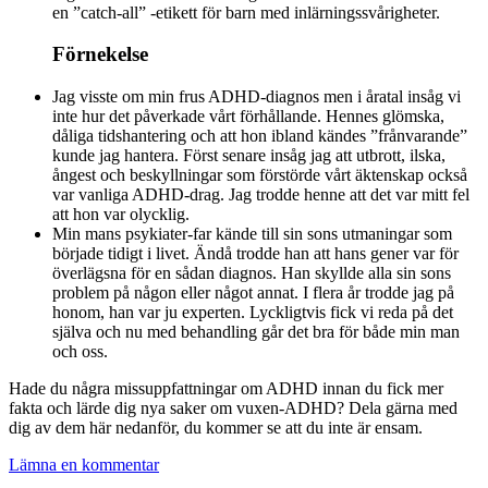
en ”catch-all” -etikett för barn med inlärningssvårigheter.
Förnekelse
Jag visste om min frus ADHD-diagnos men i åratal insåg vi
inte hur det påverkade vårt förhållande. Hennes glömska,
dåliga tidshantering och att hon ibland kändes ”frånvarande”
kunde jag hantera. Först senare insåg jag att utbrott, ilska,
ångest och beskyllningar som förstörde vårt äktenskap också
var vanliga ADHD-drag. Jag trodde henne att det var mitt fel
att hon var olycklig.
Min mans psykiater-far kände till sin sons utmaningar som
började tidigt i livet. Ändå trodde han att hans gener var för
överlägsna för en sådan diagnos. Han skyllde alla sin sons
problem på någon eller något annat. I flera år trodde jag på
honom, han var ju experten. Lyckligtvis fick vi reda på det
själva och nu med behandling går det bra för både min man
och oss.
Hade du några missuppfattningar om ADHD innan du fick mer
fakta och lärde dig nya saker om vuxen-ADHD? Dela gärna med
dig av dem här nedanför, du kommer se att du inte är ensam.
Lämna en kommentar